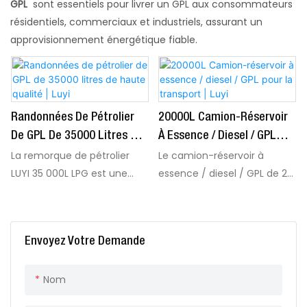
GPL
sont essentiels pour livrer un GPL aux consommateurs
résidentiels, commerciaux et industriels, assurant un
approvisionnement énergétique fiable.
Randonnées De Pétrolier
20000L Camion-Réservoir
De GPL De 35000 Litres De
À Essence / Diesel / GPL
Haute Qualité | Luyi
Pour La Transport | Luyi
La remorque de pétrolier
Le camion-réservoir à
LUYI 35 000L LPG est une
essence / diesel / GPL de 20
solution de transport
000 L par Luyi est une
premium conçue pour la
solution de transport
livraison sûre et efficace de
durable et durable conçue
Envoyez Votre Demande
gaz de pétrole liquéfié
pour la livraison sûre et
(GPL). Enginené avec un
efficace de carburant.
Nom
savoir-faire supérieur et des
Construite avec des
normes de sécurité strictes,
matériaux robustes et des