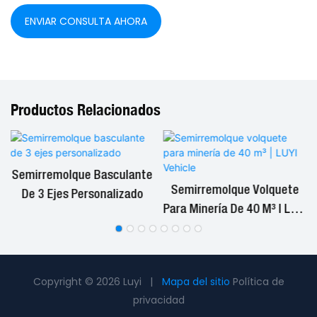
ENVIAR CONSULTA AHORA
Productos Relacionados
Semirremolque Basculante
Semirremolque Volquete
De 3 Ejes Personalizado
e
Para Minería De 40 M³ | LUYI
Vehicle
Copyright © 2026 Luyi |
Mapa del sitio
Política de
privacidad