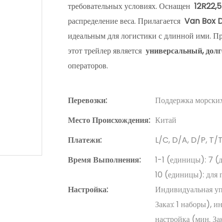
требовательных условиях. Оснащен
12R22,
распределение веса. Прилагается
Van Box 
идеальным для логистики с длинной ими. Пр
этот трейлер является
универсальный, дол
операторов.
Перевозки:
Поддержка морских
Место Происхождения:
Китай
Платежи:
L/C, D/A, D/P, T
Время Выполнения:
1-1 (единицы): 7 (
10 (единицы): для 
Настройка:
Индивидуальная упа
Заказ: 1 наборы), 
настройка (мин. Зак