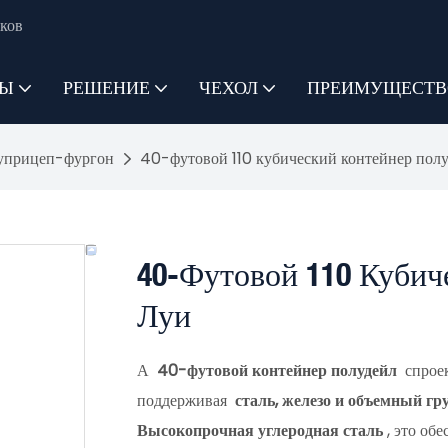
ков
ТЫ
РЕШЕНИЕ
ЧЕХОЛ
ПРЕИМУЩЕСТВ
уприцеп-фургон
40-футовой 110 кубический контейнер полу
40-Футовой 110 Кубич
Луи
А
40-футовой контейнер полудейл
спроек
поддерживая
сталь, железо и объемный гр
Высокопрочная углеродная сталь
, это об