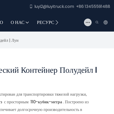
luyi2@luyitruck.com +86 13455591488
О
О НАС
РЕСУРС
СВЯЖИТЕСЬ С НАМИ
дейл | Луи
еский Контейнер Полудейл |
тирован для транспортировки тяжелой нагрузки,
уз
с просторным
110-кубик-метра
. Построено из
еспечивает долгосрочную производительность в