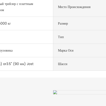
ый трейлер с платтным
Место Происхождения
ром
000 кг
Размер
Тип
рузовика
Марка Оси
) or3.5" (90 мм) Jost
Шасси