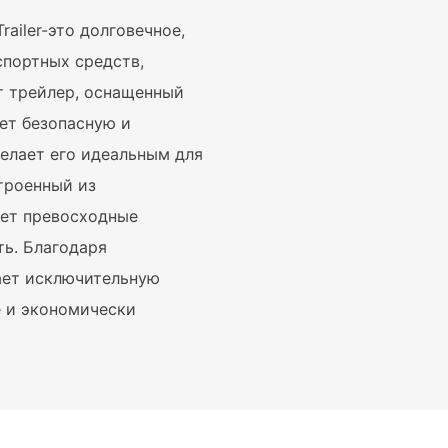
railer-это долговечное,
спортных средств,
т трейлер, оснащенный
ет безопасную и
елает его идеальным для
строенный из
ает превосходные
ть. Благодаря
ает исключительную
 и экономически