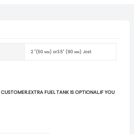
2 "(50 мм) or3.5" (90 мм) Jost
AN CUSTOMER.EXTRA FUEL TANK IS OPTIONAL.IF YOU