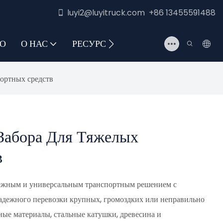
luyi2@luyitruck.com +86 13455591488
О
О НАС
РЕСУРС
СВЯЖИТЕСЬ С НАМИ
ортных средств
Забора Для Тяжелых
в
ежным и универсальным транспортным решением с
адежного перевозки крупных, громоздких или неправильно
ные материалы, стальные катушки, древесина и