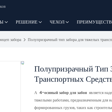
ков
ТЫ
РЕШЕНИЕ
ЧЕХОЛ
ПРЕИМУЩЕСТВ
ицеп забора
Полупризрачный тип забора для тяжелых трансп
Полупризрачный Тип 
Транспортных Средст
А
4-осиный забор для забоя
является над
тяжелыми работами, предназначенным для н
формированных грузов, таких как строитель