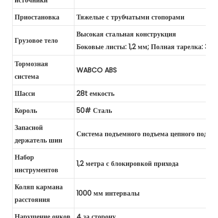
источники
Приостановка
Тяжелые с трубчатыми стопорами
Высокая стальная конструкция
Грузовое тело
Боковые листы: 1,2 мм; Полная тарелка: 3 м
Тормозная
WABCO ABS
система
Шасси
28t емкость
Король
50# Сталь
Запасной
Система подъемного подъема цепного подъе
держатель шин
Набор
1,2 метра с блокировкой прихода
инструментов
Коляп кармана
1000 мм интервалы
расстояния
Нарушение очков
4 за сторону