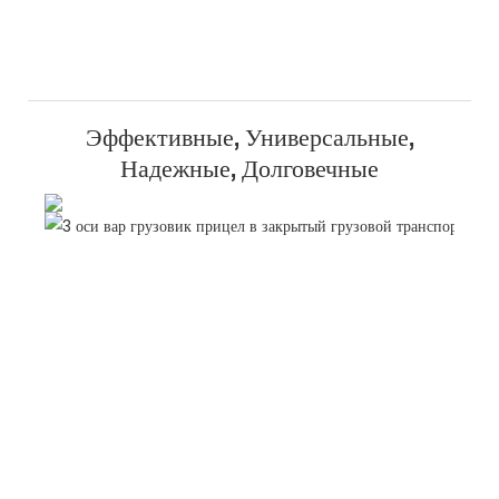
Эффективные, Универсальные,
Надежные, Долговечные
Б
д
г
ф
у
д