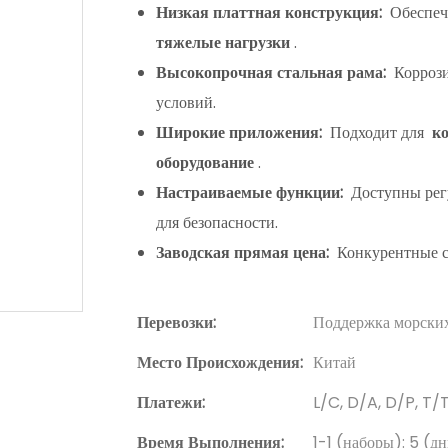
Низкая платтная конструкция:
Обеспечи
тяжелые нагрузки
.
Высокопрочная стальная рама:
Коррози
условий.
Широкие приложения:
Подходит для
ко
оборудование
.
Настраиваемые функции:
Доступны рег
для безопасности.
Заводская прямая цена:
Конкурентные ст
Перевозки:
Поддержка морских
Место Происхождения:
Китай
Платежи:
L/C, D/A, D/P, T
Время Выполнения:
1-1 (наборы): 5 (д