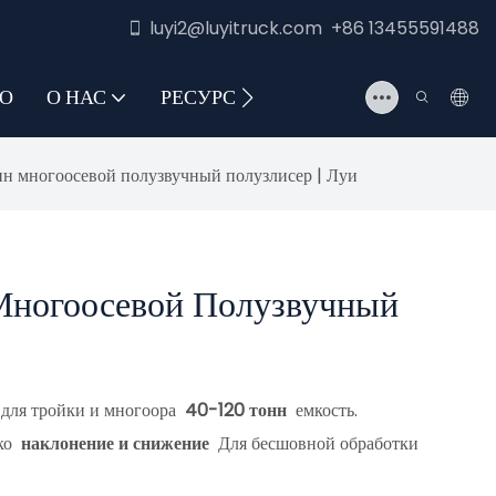
luyi2@luyitruck.com +86 13455591488
О
О НАС
РЕСУРС
СВЯЖИТЕСЬ С НАМИ
н многоосевой полузвучный полузлисер | Луи
 Многоосевой Полузвучный
для тройки и многоора
40-120 тонн
емкость.
ко
наклонение и снижение
Для бесшовной обработки