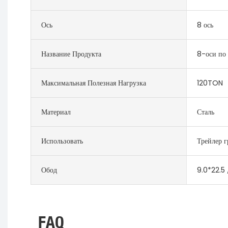
Ось
8 ось
Название Продукта
8-оси по
Максимальная Полезная Нагрузка
120TON
Материал
Сталь
Использовать
Трейлер г
Обод
9.0*22.5 
FAQ