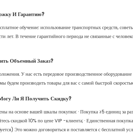
ржку И Гарантию?
платное обучение: использование транспортных средств, советы
ести лет. В течение гарантийного периода не связанные с челов
тить Объемный Заказ?
положения. У нас есть передовое производственное оборудовани
мы будем производить товары для вас с самой быстрой скорость
Могу Ли Я Получить Скидку?
ны на основе вашей шкалы покупки: · Покупка ≥5 единиц за раз
айтесь скидкой 10% по цене VIP -клиента; · Единственная покуп
уется) Это можно договориться и поставляется с бесплатной ус