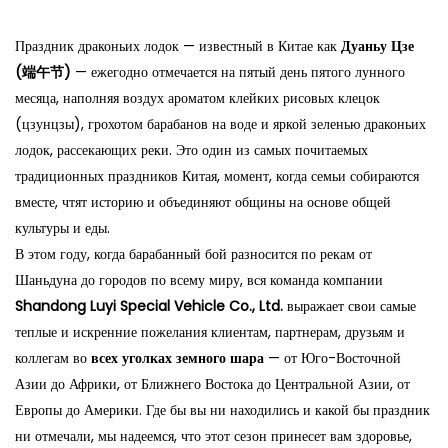
Праздник драконьих лодок — известный в Китае как
Дуаньу Цзе
(端午节)
— ежегодно отмечается на пятый день пятого лунного
месяца, наполняя воздух ароматом клейких рисовых клецок
(цзунцзы), грохотом барабанов на воде и яркой зеленью драконьих
лодок, рассекающих реки. Это один из самых почитаемых
традиционных праздников Китая, момент, когда семьи собираются
вместе, чтят историю и объединяют общины на основе общей
культуры и еды.
В этом году, когда барабанный бой разносится по рекам от
Шаньдуна до городов по всему миру, вся команда компании
Shandong Luyi Special Vehicle Co., Ltd.
выражает свои самые
теплые и искренние пожелания клиентам, партнерам, друзьям и
коллегам во
всех уголках земного шара
— от Юго-Восточной
Азии до Африки, от Ближнего Востока до Центральной Азии, от
Европы до Америки. Где бы вы ни находились и какой бы праздник
ни отмечали, мы надеемся, что этот сезон принесет вам здоровье,