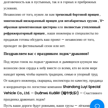
долговечность как в пустынных, так и в горных и прибрежных
условиях.
Независимо от того, нужен ли вам
трехосный бортовой прицеп
,
многоосный низкорамный прицеп для негабаритных грузов
,
V-
образная цементовозная цистерна
или
полностью утепленный
рефрижераторный прицеп
, наши инженеры и специалисты по
продажам готовы обсудить ваш проект — независимо от того,
проходит ли фестивальный сезон или нет.
Поздравляем вас с праздником лодок-драконов!
Под звуки гонок на лодках-драконах и дымящихся цзунцзи мы
возносим свои сердца к небу вместе со всеми, кто во всем мире
находит время, чтобы оценить традиции, семью и упорный труд.
От каждого инженера, сварщика, инспектора по качеству, продавца
и координатора по логистике компании
Shandong Luyi Special
Vehicle Co., Ltd.
—
Duānwǔ Kuàilè! (端午快乐!)
— Счастливого
праздника драконьих лодок!
Пусть ваши дороги будут ровными, ваши грузы — лёгкими, а ваш