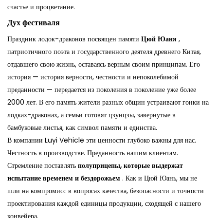
счастье и процветание.
Дух фестиваля
Праздник лодок-драконов посвящен памяти
Цюй Юаня
,
патриотичного поэта и государственного деятеля древнего Китая,
отдавшего свою жизнь, оставаясь верным своим принципам. Его
история — история верности, честности и непоколебимой
преданности — передается из поколения в поколение уже более
2000 лет. В его память жители разных общин устраивают гонки на
лодках-драконах, а семьи готовят цзунцзы, завернутые в
бамбуковые листья, как символ памяти и единства.
В компании Luyi Vehicle эти ценности глубоко важны для нас.
Честность в производстве. Преданность нашим клиентам.
Стремление поставлять
полуприцепы, которые выдержат
испытание временем и бездорожьем
. Как и Цюй Юань, мы не
шли на компромисс в вопросах качества, безопасности и точности
проектирования каждой единицы продукции, сходящей с нашего
конвейера.