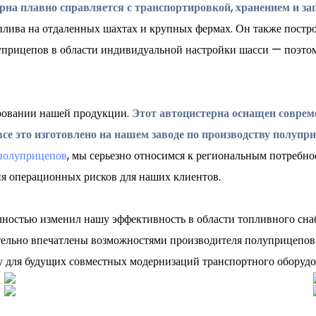
рна плавно справляется с транспортировкой, хранением и зап
оплива на отдаленных шахтах и ​​крупных фермах. Он также пос
уприцепов в области индивидуальной настройки шасси — поэтом
ировании нашей продукции.
Этот автоцистерна оснащен соврем
се это изготовлено на нашем заводе по производству полуп
полуприцепов
, мы серьезно относимся к региональным потребно
я операционных рисков для наших клиентов.
ностью изменил нашу эффективность в области топливного сн
ительно впечатлены возможностями производителя полуприцепов
у для будущих совместных модернизаций транспортного оборудо