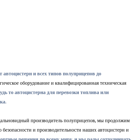
 автоцистерн и всех типов полуприцепов до
огическое оборудование и квалифицированная техническая
удь то автоцистерна для перевозки топлива или
ка.
к дальновидный производитель полуприцепов, мы продолжим
ию безопасности и производительности наших автоцистерн и
ортные решения по всему миру, и мы рады сотрудничать