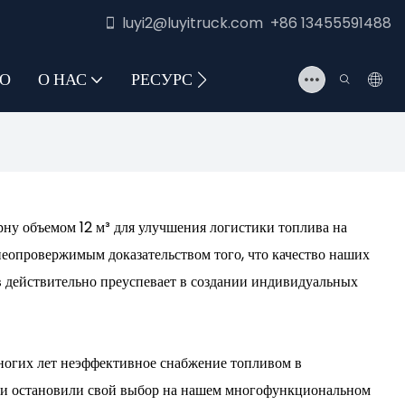
luyi2@luyitruck.com +86 13455591488
О
О НАС
РЕСУРС
СВЯЖИТЕСЬ С НАМИ
у объемом 12 м³ для улучшения логистики топлива на
неопровержимым доказательством того, что качество наших
ов действительно преуспевает в создании индивидуальных
ногих лет неэффективное снабжение топливом в
они остановили свой выбор на нашем многофункциональном