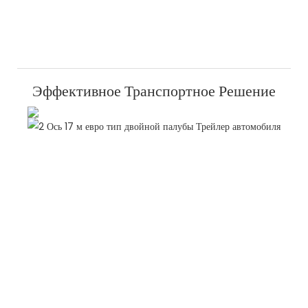
Эффективное Транспортное Решение
У
М
Фу
дв
па
по
об
бо
тр
ем