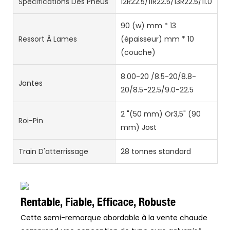
Spécifications Des Pneus
12R22.5/11R22.5/13R22.5/11.00R2
90 (w) mm * 13
Ressort À Lames
(épaisseur) mm * 10
(couche)
8.00-20 /8.5-20/8.8-
Jantes
20/8.5-22.5/9.0-22.5
2 "(50 mm) Or3,5" (90
Roi-Pin
mm) Jost
Train D'atterrissage
28 tonnes standard
Rentable, Fiable, Efficace, Robuste
Cette semi-remorque abordable à la vente chaude