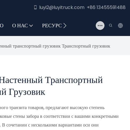
luyi2@luyitruck.com +86 13455591488
О
О НАС
РЕСУРС
СВЯЖИТЕСЬ С НАМИ
енный транспортный грузовик Транспортный грузовик
 Настенный Транспортный
ый Грузовик
ого транзита товаров, предлагают высокую степень
ковые стены забора в соответствии с вашими конкретными
. В сочетании с несколькими вариантами оси они