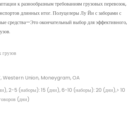
аптации к разнообразным требованиям грузовых перевозок,
нспортов длинных итог. Полуцелеры Лу Йи с заборами с
ные средства—Это окончательный выбор для эффективного,
узов.
 грузов
/T, Western Union, Moneygram, OA
дни), 2-5 (наборы): 15 (дни), 6-10 (наборы): 20 (дни),> 10
говоров (дни)