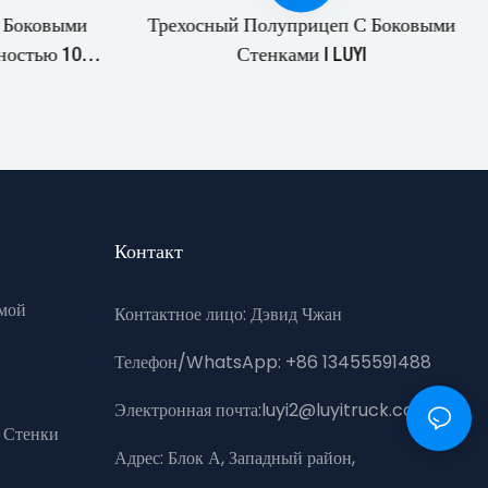
 Боковыми
Трехосный Полуприцеп С Боковыми
ностью 100
Стенками | LUYI
Контакт
мой
Контактное лицо: Дэвид Чжан
Телефон/WhatsApp: +86 13455591488
Электронная почта:luyi2@luyitruck.com
 Стенки
Адрес:
Блок А, Западный район,