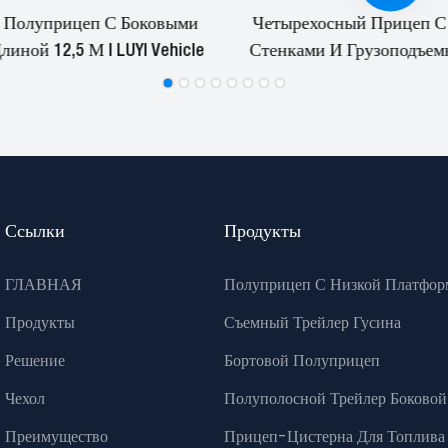
 Полуприцеп С Боковыми
Четырехосный Прицеп С
иной 12,5 М | LUYI Vehicle
Стенками И Грузоподъем
Тонн.
Ссылки
Продукты
ГЛАВНАЯ
Полуприцеп С Низкой Платфор
Продукты
Съемный Трейлер Гусина
Решение
Бортовой Полуприцеп
Чехол
Полуполосной Трейлер Боковой
Преимущество
Прицеп-Цистерна Для Топлива