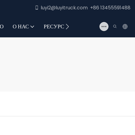
luyi2@luyitruck.com +86 13455591488
О
О НАС
РЕСУРС
СВЯЖИТЕСЬ С НАМИ