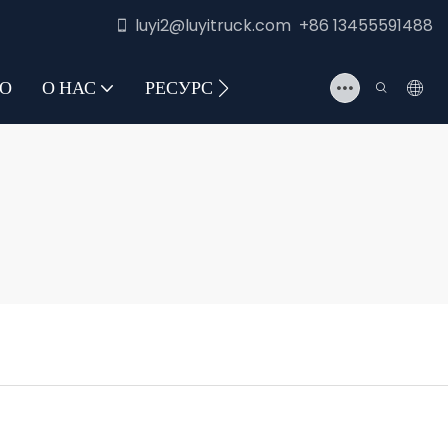
luyi2@luyitruck.com +86 13455591488
О
О НАС
РЕСУРС
СВЯЖИТЕСЬ С НАМИ