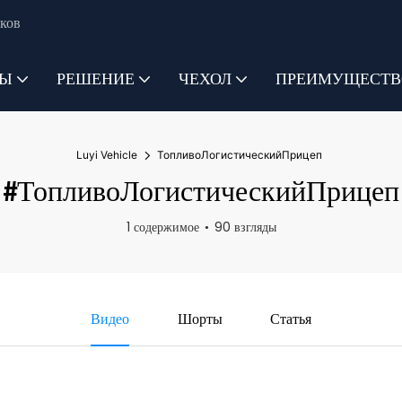
ков
ТЫ
РЕШЕНИЕ
ЧЕХОЛ
ПРЕИМУЩЕСТВ
Luyi Vehicle
ТопливоЛогистическийПрицеп
#ТопливоЛогистическийПрицеп
1 содержимое
90 взгляды
Видео
Шорты
Статья