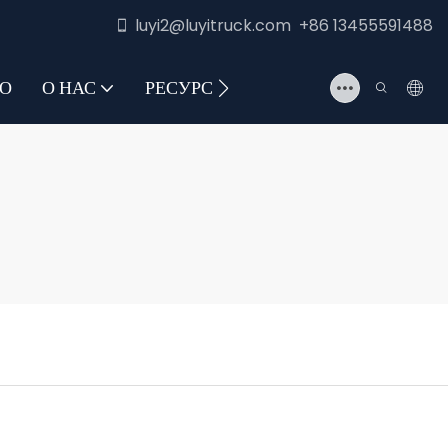
luyi2@luyitruck.com +86 13455591488
О
О НАС
РЕСУРС
СВЯЖИТЕСЬ С НАМИ