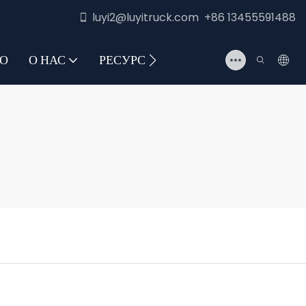
luyi2@luyitruck.com +86 13455591488
О
О НАС
РЕСУРС
СВЯЖИТЕСЬ С НАМИ