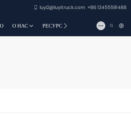
luyi2@luyitruck.com +86 13455591488
О
О НАС
РЕСУРС
СВЯЖИТЕСЬ С НАМИ