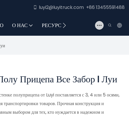
luyi2@luyitruck.com +86 13455591488
О
О НАС
РЕСУРС
СВЯЖИТЕСЬ С НАМИ
Луи
олу Прицепа Все Забор | Луи
тенке полуприцепа от Luyi поставляется с 3, 4 или 5 осями,
ля транспортировки товаров. Прочная конструкция и
авным выбором для тех, кто нуждается в надежном и