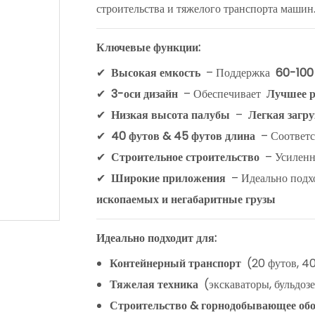
строительства и тяжелого транспорта машин
Ключевые функции:
✔
Высокая емкость
– Поддержка
60-100
✔
3-оси дизайн
– Обеспечивает
Лучшее ра
✔
Низкая высота палубы
–
Легкая загру
✔
40 футов & 45 футов длина
– Соответс
✔
Строительное строительство
– Усиленн
✔
Широкие приложения
– Идеально подх
ископаемых и негабаритные грузы
Идеально подходит для:
Контейнерный транспорт
(20 футов, 40
Тяжелая техника
(экскаваторы, бульдоз
Строительство & горнодобывающее об