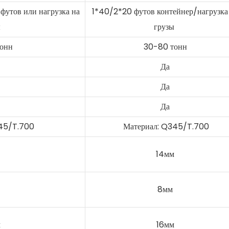
 футов или нагрузка на
1*40/2*20 футов контейнер/нагрузка
ы
грузы
онн
30-80 тонн
Да
Да
Да
45/T.700
Материал: Q345/T.700
14мм
8мм
м
16мм