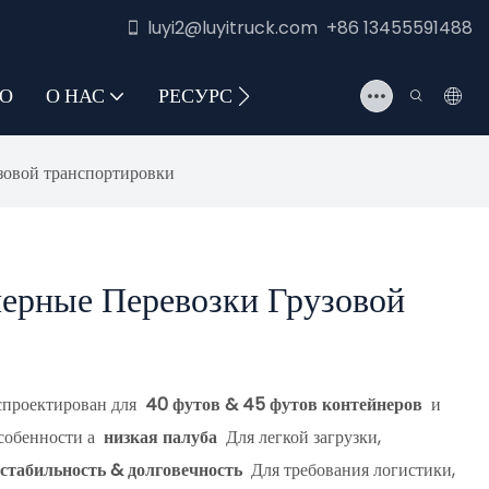
luyi2@luyitruck.com +86 13455591488
О
О НАС
РЕСУРС
СВЯЖИТЕСЬ С НАМИ
зовой транспортировки
нерные Перевозки Грузовой
проектирован для
40 футов & 45 футов контейнеров
и
Особенности а
низкая палуба
Для легкой загрузки,
стабильность & долговечность
Для требования логистики,