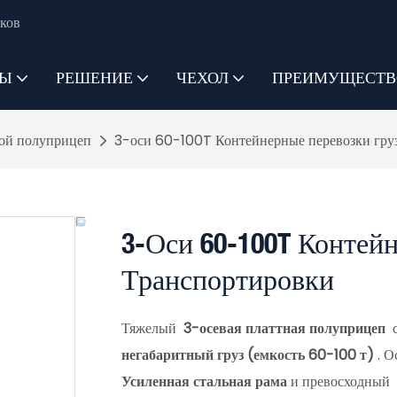
ков
ТЫ
РЕШЕНИЕ
ЧЕХОЛ
ПРЕИМУЩЕСТВ
ой полуприцеп
3-оси 60-100T Контейнерные перевозки гру
3-Оси 60-100T Контей
Транспортировки
Тяжелый
3-осевая платтная полуприцеп
с
негабаритный груз (емкость 60-100 т)
. 
Усиленная стальная рама
и превосходный