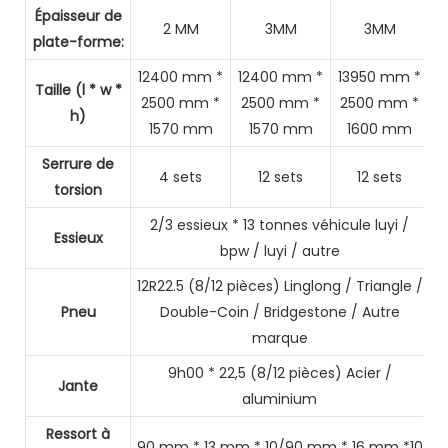
Épaisseur de
2 MM
3MM
3MM
plate-forme:
12400 mm *
12400 mm *
13950 mm *
Taille (l * w *
2500 mm *
2500 mm *
2500 mm *
h)
1570 mm
1570 mm
1600 mm
Serrure de
4 sets
12 sets
12 sets
torsion
2/3 essieux * 13 tonnes véhicule luyi /
Essieux
bpw / luyi / autre
12R22.5 (8/12 pièces) Linglong / Triangle /
Pneu
Double-Coin / Bridgestone / Autre
marque
9h00 * 22,5 (8/12 pièces) Acier /
Jante
aluminium
Ressort à
90 mm * 13 mm * 10/90 mm * 16 mm *10