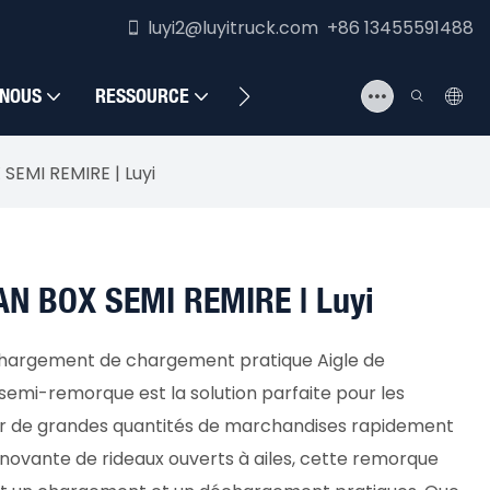
luyi2@luyitruck.com +86 13455591488
 NOUS
RESSOURCE
NOUS CONTACTER
EMI REMIRE | Luyi
N BOX SEMI REMIRE | Luyi
hargement de chargement pratique Aigle de
emi-remorque est la solution parfaite pour les
er de grandes quantités de marchandises rapidement
novante de rideaux ouverts à ailes, cette remorque