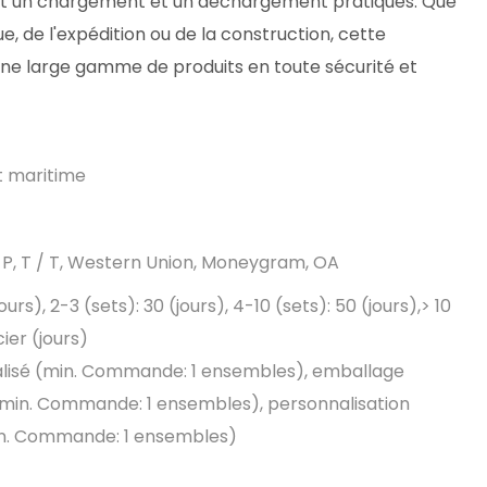
 et un chargement et un déchargement pratiques. Que
ue, de l'expédition ou de la construction, cette
ne large gamme de produits en toute sécurité et
et maritime
D / P, T / T, Western Union, Moneygram, OA
jours), 2-3 (sets): 30 (jours), 4-10 (sets): 50 (jours),> 10
ier (jours)
lisé (min. Commande: 1 ensembles), emballage
(min. Commande: 1 ensembles), personnalisation
n. Commande: 1 ensembles)