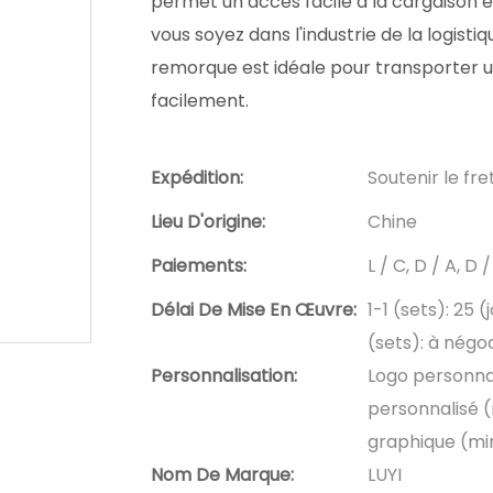
permet un accès facile à la cargaison
vous soyez dans l'industrie de la logistiq
remorque est idéale pour transporter u
facilement.
Expédition:
Soutenir le fr
Lieu D'origine:
Chine
Paiements:
L / C, D / A, 
Délai De Mise En Œuvre:
1-1 (sets): 25 (
(sets): à négoc
Personnalisation:
Logo personna
personnalisé 
graphique (mi
Nom De Marque:
LUYI