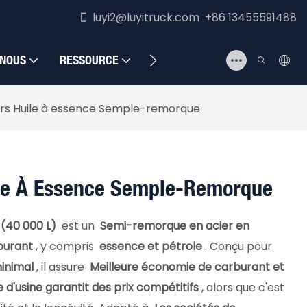
luyi2@luyitruck.com +86 13455591488
 NOUS
RESSOURCE
NOUS CONTACTER
ters Huile à essence Semple-remorque
uile À Essence Semple-Remorque
 (40 000 L)
est un
Semi-remorque en acier en
burant
, y compris
essence et pétrole
. Conçu pour
minimal
, il assure
Meilleure économie de carburant et
d'usine garantit des prix compétitifs
, alors que c'est