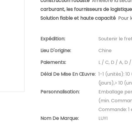
construction robuste
Améliore la sécur
carburant, les fournisseurs de logistiqu
Solution fiable et haute capacité
Pour l
Expédition:
Soutenir le fr
Lieu D'origine:
Chine
Paiements:
L / C, D / A, 
Délai De Mise En Œuvre:
1-1 (unités): 10
(jours),> 10 (u
Personnalisation:
Emballage per
(min. Command
Commande: 1 
Nom De Marque:
LUYI