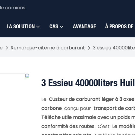
de camions
LA SOLUTION
CAS
AVANTAGE
À PROPOS DE
re
Remorque-citerne à carburant
3 essieu 40000li
3 Essieu 40000liters H
Le
Custeur de carburant léger à 3 axes
carbone
conçu pour
transport de car
Téléche utile maximale avec un poids 
conformité des routes
. C'est
Le modèle 