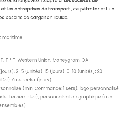
ité et la longévité. Adapté à
Les sociétés de
e et les entreprises de transport
, ce pétrolier est un
es besoins de cargaison liquide.
et maritime
D / P, T / T, Western Union, Moneygram, OA
 (jours), 2-5 (unités): 15 (jours), 6-10 (unités): 20
nités): à négocier (jours)
sonnalisé (min. Commande: 1 sets), logo personnalisé
e: 1 ensembles), personnalisation graphique (min.
ensembles)