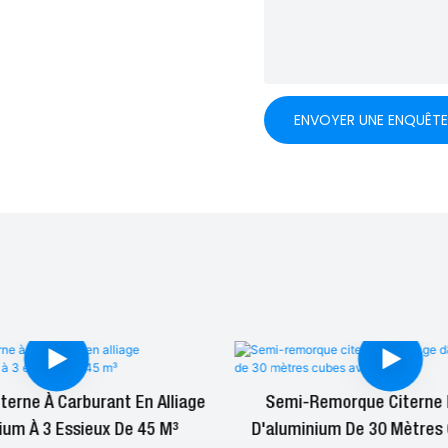
ENVOYER UNE ENQUÊT
erne À Carburant En Alliage
Semi-Remorque Citerne E
ium À 3 Essieux De 45 M³
D'aluminium De 30 Mètres