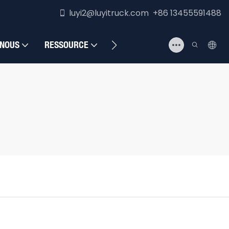
luyi2@luyitruck.com +86 13455591488
 NOUS
RESSOURCE
NOUS CONTACTER