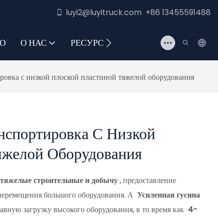
luyi2@luyitruck.com +86 13455591488
О
О НАС
РЕСУРС
СВЯЖИТЕСЬ С НАМИ
ровка с низкой плоской пластиной тяжелой оборудования
нспортировка С Низкой
яжелой Оборудования
тяжелые строительные и добычу
, предоставление
перемещения большого оборудования. А
Усиленная гусина
авную загрузку высокого оборудования, в то время как
4-