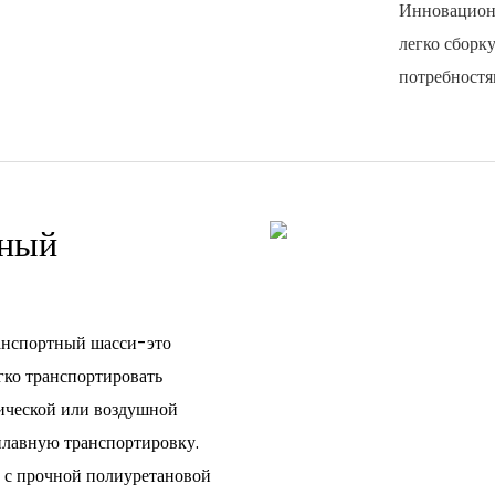
Инновационн
легко сборк
потребностя
вный
анспортный шасси-это
ко транспортировать
ической или воздушной
 плавную транспортировку.
​​с прочной полиуретановой