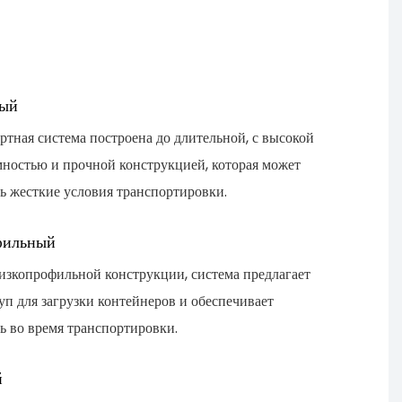
р
т
н
ный
ртная система построена до длительной, с высокой
ностью и прочной конструкцией, которая может
ь жесткие условия транспортировки.
фильный
изкопрофильной конструкции, система предлагает
уп для загрузки контейнеров и обеспечивает
ь во время транспортировки.
й