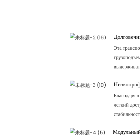
Долговеч
Эта транспо
грузоподъем
выдерживат
Низкопро
Благодаря н
легкий дост
стабильност
Модульны