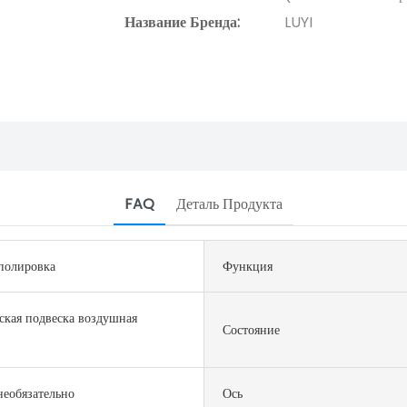
Название Бренда:
LUYI
FAQ
Деталь Продукта
полировка
Функция
ская подвеска воздушная
Состояние
еобязательно
Ось