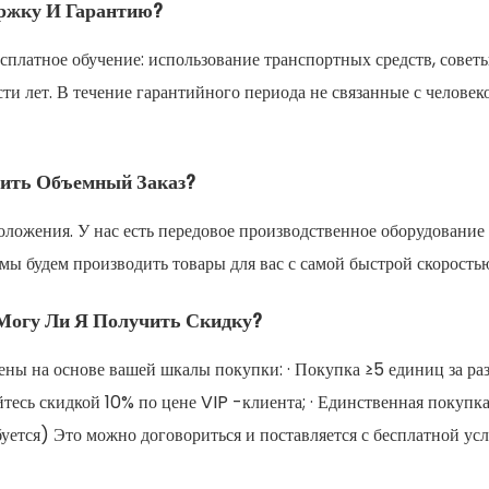
ржку И Гарантию?
платное обучение: использование транспортных средств, советы
ести лет. В течение гарантийного периода не связанные с челов
тить Объемный Заказ?
положения. У нас есть передовое производственное оборудовани
мы будем производить товары для вас с самой быстрой скорость
Могу Ли Я Получить Скидку?
ны на основе вашей шкалы покупки: · Покупка ≥5 единиц за раз
айтесь скидкой 10% по цене VIP -клиента; · Единственная покуп
уется) Это можно договориться и поставляется с бесплатной ус