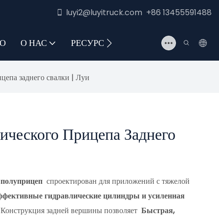
luyi2@luyitruck.com +86 13455591488
О
О НАС
РЕСУРС
СВЯЖИТЕСЬ С НАМИ
цепа заднего свалки | Луи
лического Прицепа Заднего
п полуприцеп
спроектирован для приложений с тяжелой
ффективные гидравлические цилиндры и усиленная
 Конструкция задней вершины позволяет
Быстрая,