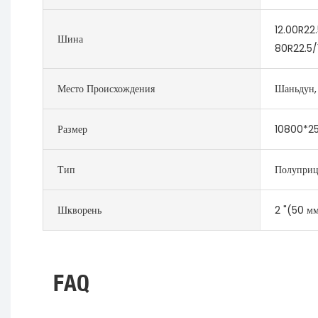
12.00R22.
Шина
80R22.5/
Место Происхождения
Шаньдун,
Размер
10800*2
Тип
Полуприц
Шкворень
2 "(50 мм
FAQ