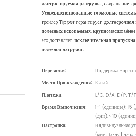
контролируемая разгрузка
, сокращение вр
Усовершенствованные тормозные системы
трейлер Tipper гарантирует
долгосрочная
полезных ископаемых, крупномасштабное
это доставляет
исключительная пропускная
полезной нагрузки
.
Перевозки:
Поддержка морских
Место Происхождения:
Китай
Платежи:
L/C, D/A, D/P, T
Время Выполнения:
1-1 (единицы): 15 
(дни),> 10 (единиц
Настройка:
Индивидуальная упа
(мин. Заказ: 1 набо