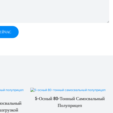
СЕЙЧАС
5-Осный 80-Тонный Самосвальный
мосвальный
Полуприцеп
азгрузкой