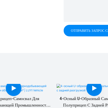
ОТПРАВИТЬ ЗАПРОС 
рицеп-Самосвал Для
4-Осный U-Образный Са
вающей Промышленности
Полуприцеп С Задней Р