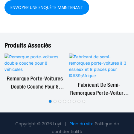
ENVOYER UNE ENQUÊTE MAINTENANT
Produits Associés
d
Remorque Porte-Voitures
Fabricant De Semi-
Double Couche Pour 8
Remorques Porte-Voitures
Véhicules
À 3 Essieux Et 8 Places
Pour L'Afrique
Copyright © 2026 Luyi |
Plan du site
Politique de
confidentialité