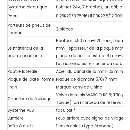
Système électrique
Pobinet 24v, 7 broches, un câble s
Pneu
8.25R20/8.25R16/11.00R22.5/12.00R22.
Porteurs de pneus de
2 pièces
secours
Hauteur: 450 mm-520 mm, l'épaisse
Le matériau de la
mm, l'épaisseur de la plaque moyen
poutre principale
plaque de baisse est de 16 mm-25 
Le matériau est en acier au carbon
Poutre latérale
Acier du canal de 16 mm-25 mm (le
Plaque de plate-forme
Plaque de diamant 5/6/7 mm
Frein
Marque Kemi de Chine
Valve de relais WABCO RE 6; T30 / 
Chambre de freinage
Taiyue); Un morceau de réservoirs d'
Système ABS
facultatif
Lumière
Feux arrière avec signal de virage, f
Boîte à outils
1 ensembles (type étanche)