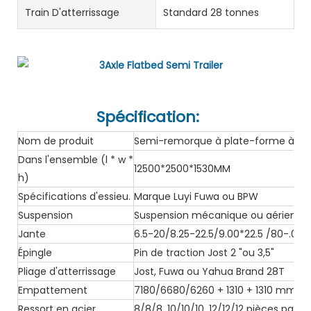
Train D'atterrissage
Standard 28 tonnes
Spécification:
Nom de produit
Semi-remorque à plate-forme à 3 e
Dans l'ensemble (l * w *
12500*2500*1530MM
h)
Spécifications d'essieu.
Marque Luyi Fuwa ou BPW
Suspension
Suspension mécanique ou aérienne
Jante
6.5-20/8.25-22.5/9.00*22.5 /80-.0-2
Épingle
Pin de traction Jost 2 "ou 3,5"
Pliage d'atterrissage
Jost, Fuwa ou Yahua Brand 28T
Empattement
7180/6680/6260 + 1310 + 1310 mm, o
Ressort en acier
8/8/8, 10/10/10, 12/12/12 pièces par e