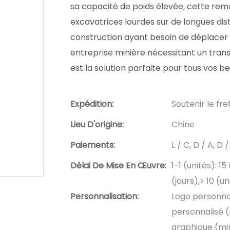
sa capacité de poids élevée, cette rem
excavatrices lourdes sur de longues di
construction ayant besoin de déplacer d
entreprise minière nécessitant un tran
est la solution parfaite pour tous vos b
Expédition:
Soutenir le fr
Lieu D'origine:
Chine
Paiements:
L / C, D / A, 
Délai De Mise En Œuvre:
1-1 (unités): 15
(jours),> 10 (u
Personnalisation:
Logo personna
personnalisé 
graphique (mi