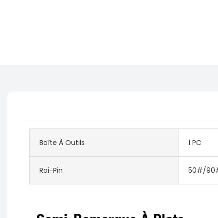
Boîte À Outils
1 PC
Roi-Pin
50#/90