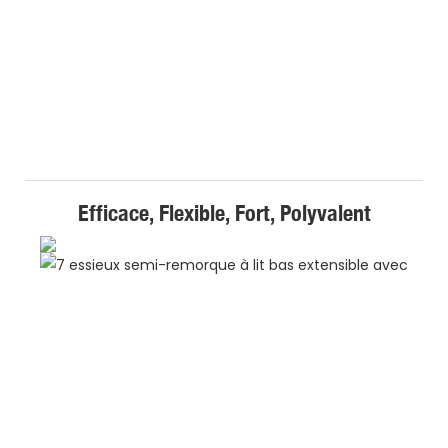
Efficace, Flexible, Fort, Polyvalent
C
D
É
La
r
à 
ba