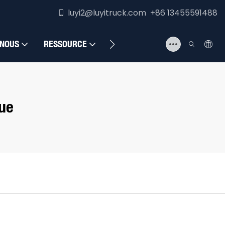
luyi2@luyitruck.com +86 13455591488
 NOUS
RESSOURCE
NOUS CONTACTER
ue