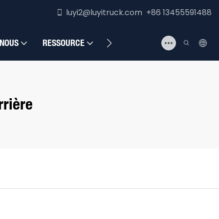
luyi2@luyitruck.com +86 13455591488
 NOUS
RESSOURCE
NOUS CONTACTER
rière