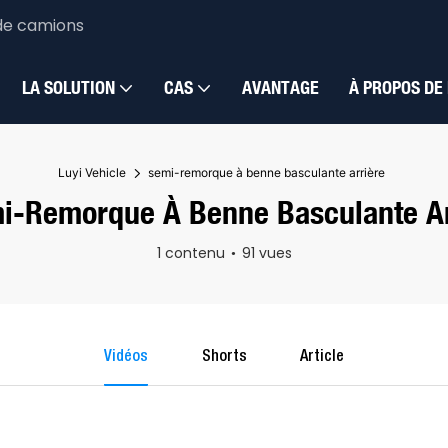
de camions
LA SOLUTION
CAS
AVANTAGE
À PROPOS DE
Luyi Vehicle
semi-remorque à benne basculante arrière
i-Remorque À Benne Basculante Ar
1 contenu
91 vues
Vidéos
Shorts
Article