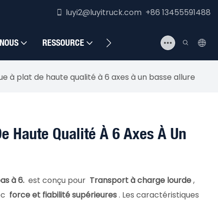
luyi2@luyitruck.com +86 13455591488
 NOUS
RESSOURCE
NOUS CONTACTER
 à plat de haute qualité à 6 axes à un basse allure
e Haute Qualité À 6 Axes À Un
as à 6.
est conçu pour
Transport à charge lourde
,
ec
force et fiabilité supérieures
. Les caractéristiques