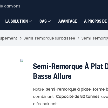
de camions
LA SOLUTION
CAS
AVANTAGE
À PROPOS DE
quipement
Semi-remorque surbaissée
Semi-remorque
Semi-Remorque À Plat D
Basse Allure
Notre
Semi-remorque à plate-forme b
combinant
Capacité de 80 tonnes
av
clés incluent: