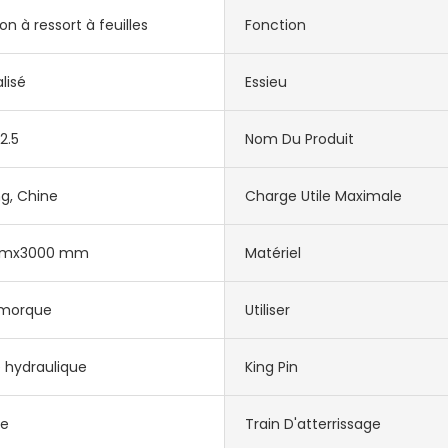
n à ressort à feuilles
Fonction
lisé
Essieu
2.5
Nom Du Produit
g, Chine
Charge Utile Maximale
mmx3000 mm
Matériel
morque
Utiliser
 hydraulique
King Pin
e
Train D'atterrissage