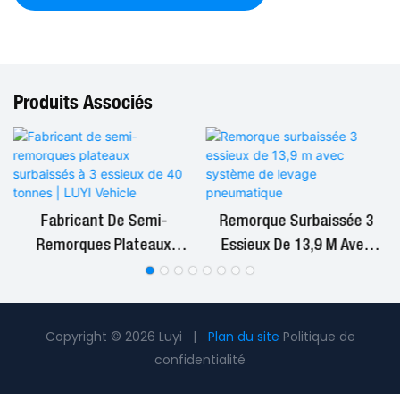
Produits Associés
Fabricant De Semi-
Remorque Surbaissée 3
Remorques Plateaux
Essieux De 13,9 M Avec
Surbaissés À 3 Essieux De
Système De Levage
40 Tonnes | LUYI Vehicle
Pneumatique
Copyright © 2026 Luyi |
Plan du site
Politique de
confidentialité