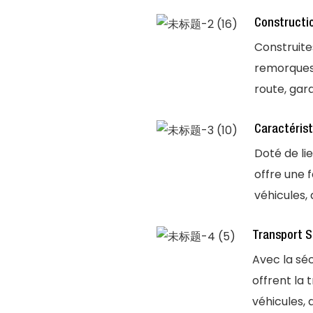
Constructi
Construite
remorques o
route, gar
Caractérist
Doté de li
offre une 
véhicules,
Transport S
Avec la séc
offrent la 
véhicules, 