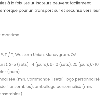
s à la fois. Les utilisateurs peuvent facilement
 remorque pour un transport sûr et sécurisé vers leur
et maritime
D / P, T / T, Western Union, Moneygram, OA
ours), 2-5 (sets): 14 (jours), 6-10 (sets): 20 (jours),> 10
ier (jours)
nalisée (min. Commande: 1 sets), logo personnalisé
e: 1 ensembles), emballage personnalisé (min.
ensembles)