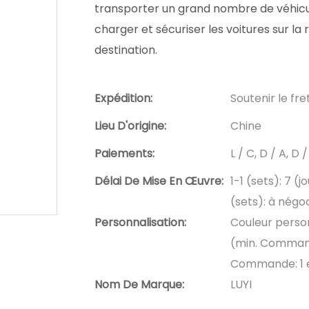
transporter un grand nombre de véhicule
charger et sécuriser les voitures sur la
destination.
Expédition:
Soutenir le fr
Lieu D'origine:
Chine
Paiements:
L / C, D / A, 
Délai De Mise En Œuvre:
1-1 (sets): 7 (j
(sets): à négoc
Personnalisation:
Couleur person
(min. Command
Commande: 1 
Nom De Marque:
LUYI