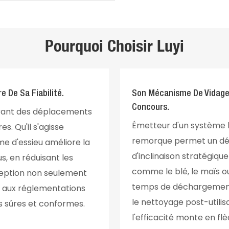
Pourquoi Choisir Luyi
e De Sa Fiabilité.
Son Mécanisme De Vidage 
Concours.
surant des déplacements
Émetteur d'un système 
s. Qu'il s'agisse
remorque permet un déc
me d'essieu améliore la
d'inclinaison stratégique 
s, en réduisant les
comme le blé, le maïs ou
ception non seulement
temps de déchargement. L
nt aux réglementations
le nettoyage post-utilis
s sûres et conformes.
l'efficacité monte en fl