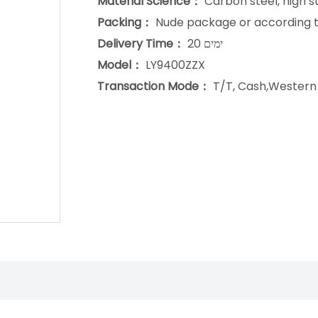
Material Science：
Carbon steel, high s
Packing：
Nude package or according 
Delivery Time：
20 ימים
Model：
LY9400ZZX
Transaction Mode：
T/T, Cash,Western 