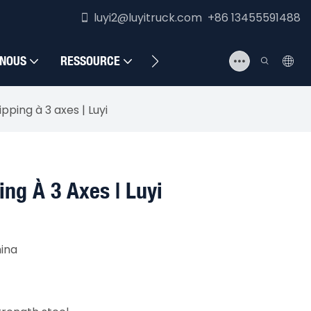
luyi2@luyitruck.com +86 13455591488
 NOUS
RESSOURCE
NOUS CONTACTER
ping à 3 axes | Luyi
ng À 3 Axes | Luyi
ina