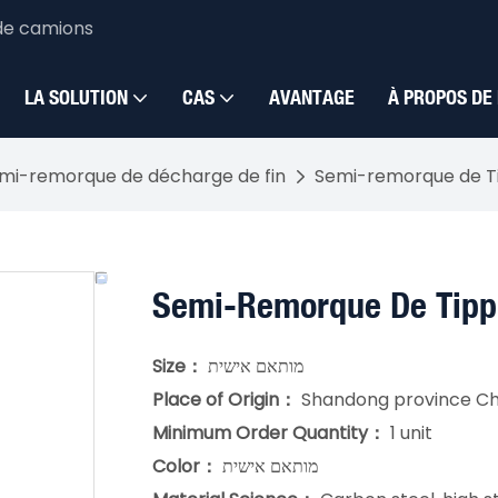
de camions
LA SOLUTION
CAS
AVANTAGE
À PROPOS DE
mi-remorque de décharge de fin
Semi-remorque de Tip
Semi-Remorque De Tippi
Size：
מותאם אישית
Place of Origin：
Shandong province Ch
Minimum Order Quantity：
1 unit
Color：
מותאם אישית