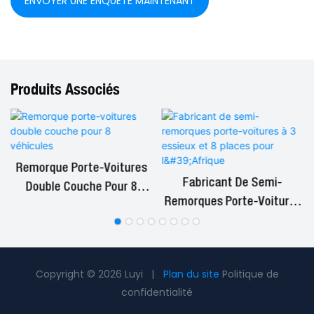
ENVOYER UNE ENQUÊTE MAINTENANT
Produits Associés
d
Remorque Porte-Voitures
Fabricant De Semi-
Double Couche Pour 8
Remorques Porte-Voitures
Véhicules
À 3 Essieux Et 8 Places
Pour L'Afrique
Copyright © 2026 Luyi |
Plan du site
Politique de
confidentialité