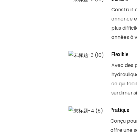
Construit a
annonce es
plus diffic
années à v
Flexible
Avec des 
hydraulique
ce qui fac
surdimens
Pratique
Conçu pou
offre une s