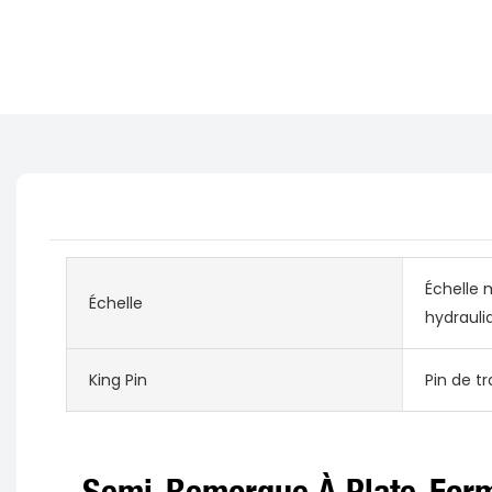
Échelle 
Échelle
hydrauli
King Pin
Pin de tr
Semi-Remorque À Plate-Form