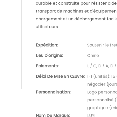
durable et construite pour résister à de
transport de machines et d'équipement
chargement et un déchargement faciles
utilisateurs.
Expédition:
Soutenir le fr
Lieu D'origine:
Chine
Paiements:
L / C, D / A, 
Délai De Mise En Œuvre:
1-1 (unités): 15
négocier (jour
Personnalisation:
Logo personna
personnalisé 
graphique (mi
Nom De Marque:
LUYI