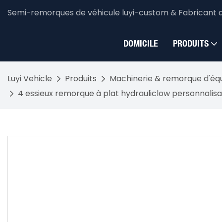
Semi-remorques de véhicule luyi-custom & Fabricant 
DOMICILE
PRODUITS
Luyi Vehicle
Produits
Machinerie & remorque d'é
4 essieux remorque à plat hydrauliclow personnalis