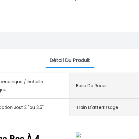
Détail Du Produit
mécanique / échelle
Base De Roues
que
action Jost 2 "ou 3,5"
Train D'atterrissage
e Bas À 4.