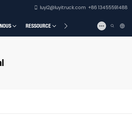
luyi2@luyitruck.com +86 13455591488
 NOUS
RESSOURCE
NOUS CONTACTER
l