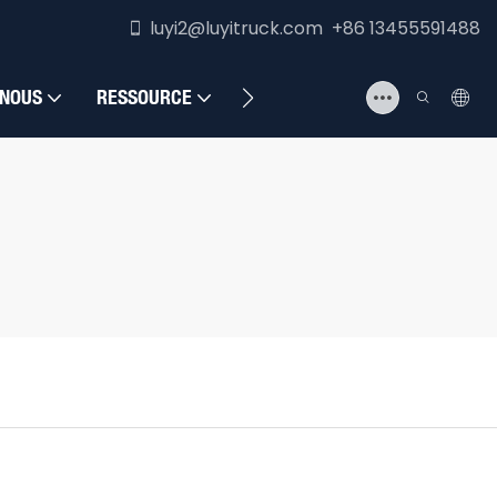
luyi2@luyitruck.com +86 13455591488
 NOUS
RESSOURCE
NOUS CONTACTER