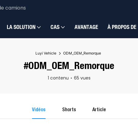
de camions
LA SOLUTION
CAS
AVANTAGE
À PROPOS DE
Luyi Vehicle
ODM_OEM_Remorque
#ODM_OEM_Remorque
1 contenu
65 vues
Vidéos
Shorts
Article