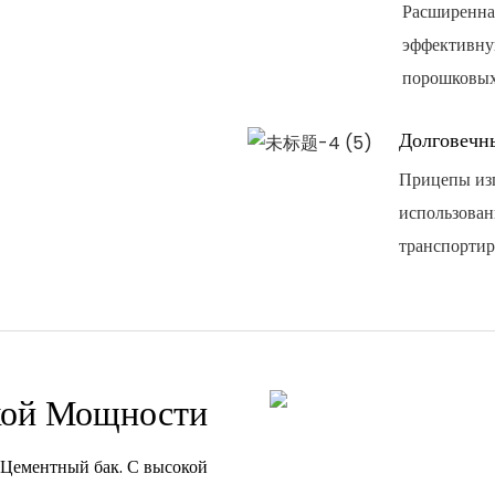
Расширенная
эффективну
порошковых
Долговечн
Прицепы изг
использован
транспортир
кой Мощности
 Цементный бак. С высокой