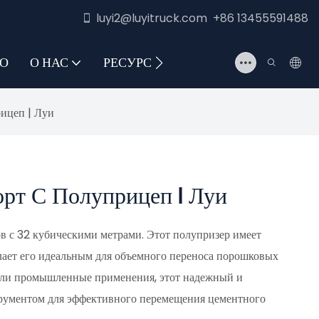
luyi2@luyitruck.com +86 13455591488
О
О НАС
РЕСУРС
СВЯЖИТЕСЬ С НАМИ
ицеп | Луи
рт С Полуприцеп | Луи
в с 32 кубическими метрами. Этот полупризер имеет
лает его идеальным для объемного переноса порошковых
 или промышленные применения, этот надежный и
рументом для эффективного перемещения цементного