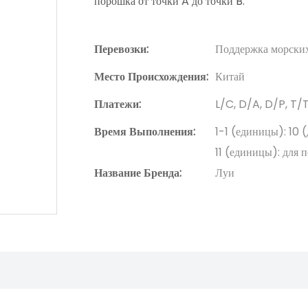
порошка от точки A до точки B.
Перевозки:
Поддержка морских
Место Происхождения:
Китай
Платежи:
L/C, D/A, D/P, T
Время Выполнения:
1-1 (единицы): 10 
11 (единицы): для 
Название Бренда:
Луи