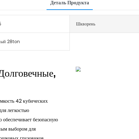
Деталь Продукта
5
Шкворень
ный 28ton
Долговечные,
емкость 42 кубических
ля легкостью
о обеспечивает безопасную
ьным выбором для
ошковых грузовиков.