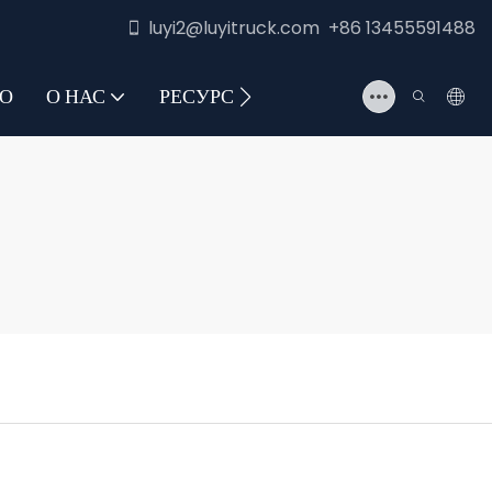
luyi2@luyitruck.com +86 13455591488
О
О НАС
РЕСУРС
СВЯЖИТЕСЬ С НАМИ